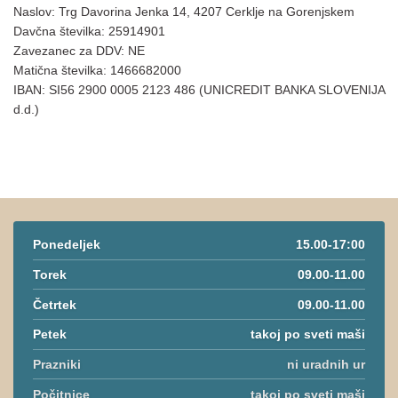
Naslov: Trg Davorina Jenka 14, 4207 Cerklje na Gorenjskem
Davčna številka: 25914901
Zavezanec za DDV: NE
Matična številka: 1466682000
IBAN: SI56 2900 0005 2123 486 (UNICREDIT BANKA SLOVENIJA
d.d.)
Ponedeljek
15.00-17:00
Torek
09.00-11.00
Četrtek
09.00-11.00
Petek
takoj po sveti maši
Prazniki
ni uradnih ur
Počitnice
takoj po sveti maši