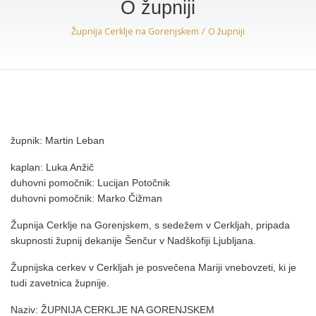
O župniji
Župnija Cerklje na Gorenjskem
O župniji
župnik: Martin Leban
kaplan: Luka Anžič
duhovni pomočnik: Lucijan Potočnik
duhovni pomočnik: Marko Čižman
Župnija Cerklje na Gorenjskem, s sedežem v Cerkljah, pripada
skupnosti župnij dekanije Šenčur v Nadškofiji Ljubljana.
Župnijska cerkev v Cerkljah je posvečena Mariji vnebovzeti, ki je
tudi zavetnica župnije.
Naziv: ŽUPNIJA CERKLJE NA GORENJSKEM