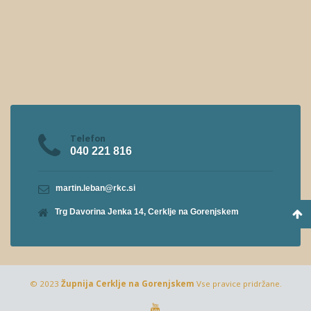
Telefon
040 221 816
martin.leban@rkc.si
Trg Davorina Jenka 14, Cerklje na Gorenjskem
© 2023
Župnija Cerklje na Gorenjskem
Vse pravice pridržane.