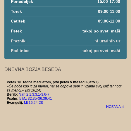
Ponedeljek
15.00-17:00
Torek
09.00-11.00
Četrtek
09.00-11.00
Petek
takoj po sveti maši
Prazniki
ni uradnih ur
Počitnice
takoj po sveti maši
DNEVNA BOŽJA BESEDA