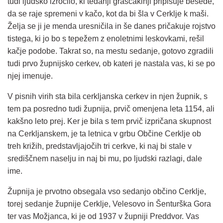
tudi ljudsko izročilo, ki tedanji graščakinji pripisuje besede,
da se raje spremeni v kačo, kot da bi šla v Cerklje k maši.
Želja se ji je menda uresničila in še danes pričakuje rojstvo
tistega, ki jo bo s tepežem z enoletnimi leskovkami, rešil
kačje podobe. Takrat so, na mestu sedanje, gotovo zgradili
tudi prvo župnijsko cerkev, ob kateri je nastala vas, ki se po
njej imenuje.
V pisnih virih sta bila cerkljanska cerkev in njen župnik, s
tem pa posredno tudi župnija, prvič omenjena leta 1154, ali
kakšno leto prej. Ker je bila s tem prvič izpričana skupnost
na Cerkljanskem, je ta letnica v grbu Občine Cerklje ob
treh križih, predstavljajočih tri cerkve, ki naj bi stale v
središčnem naselju in naj bi mu, po ljudski razlagi, dale
ime.
Župnija je prvotno obsegala vso sedanjo občino Cerklje,
torej sedanje župnije Cerklje, Velesovo in Šenturška Gora
ter vas Možjanca, ki je od 1937 v župniji Preddvor. Vas