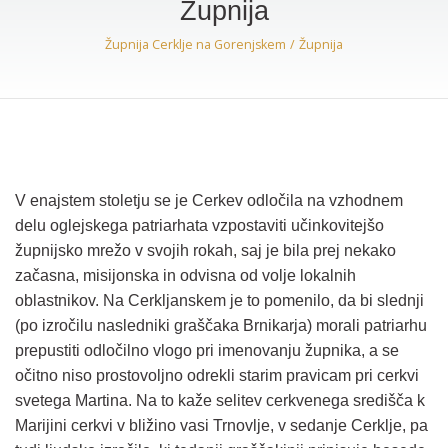
Župnija
Župnija Cerklje na Gorenjskem
Župnija
V enajstem stoletju se je Cerkev odločila na vzhodnem
delu oglejskega patriarhata vzpostaviti učinkovitejšo
župnijsko mrežo v svojih rokah, saj je bila prej nekako
začasna, misijonska in odvisna od volje lokalnih
oblastnikov. Na Cerkljanskem je to pomenilo, da bi slednji
(po izročilu nasledniki graščaka Brnikarja) morali patriarhu
prepustiti odločilno vlogo pri imenovanju župnika, a se
očitno niso prostovoljno odrekli starim pravicam pri cerkvi
svetega Martina. Na to kaže selitev cerkvenega središča k
Marijini cerkvi v bližino vasi Trnovlje, v sedanje Cerklje, pa