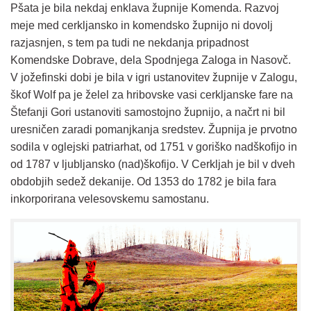
Pšata je bila nekdaj enklava župnije Komenda. Razvoj
meje med cerkljansko in komendsko župnijo ni dovolj
razjasnjen, s tem pa tudi ne nekdanja pripadnost
Komendske Dobrave, dela Spodnjega Zaloga in Nasovč.
V jožefinski dobi je bila v igri ustanovitev župnije v Zalogu,
škof Wolf pa je želel za hribovske vasi cerkljanske fare na
Štefanji Gori ustanoviti samostojno župnijo, a načrt ni bil
uresničen zaradi pomanjkanja sredstev. Župnija je prvotno
sodila v oglejski patriarhat, od 1751 v goriško nadškofijo in
od 1787 v ljubljansko (nad)škofijo. V Cerkljah je bil v dveh
obdobjih sedež dekanije. Od 1353 do 1782 je bila fara
inkorporirana velesovskemu samostanu.