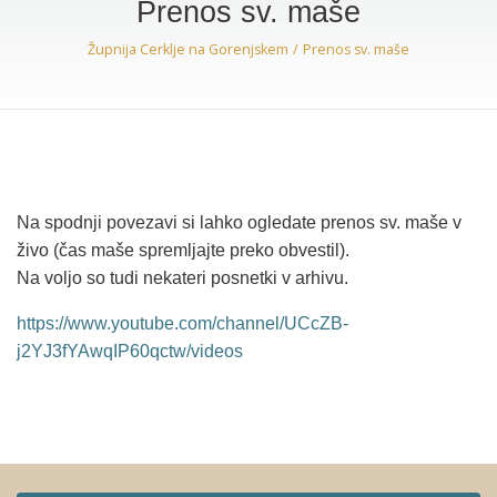
Prenos sv. maše
Župnija Cerklje na Gorenjskem
Prenos sv. maše
Na spodnji povezavi si lahko ogledate prenos sv. maše v
živo (čas maše spremljajte preko obvestil).
Na voljo so tudi nekateri posnetki v arhivu.
https://www.youtube.com/channel/UCcZB-
j2YJ3fYAwqIP60qctw/videos