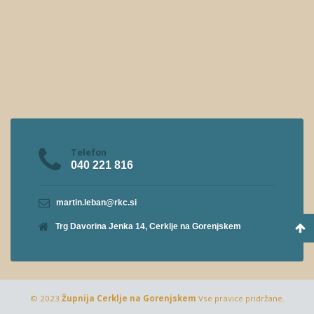
Telefon
040 221 816
martin.leban@rkc.si
Trg Davorina Jenka 14, Cerklje na Gorenjskem
© 2023
Župnija Cerklje na Gorenjskem
Vse pravice pridržane.