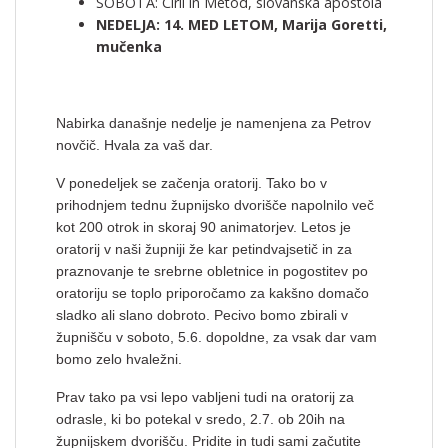
SOBOTA: Ciril in Metod, slovanska apostola
NEDELJA: 14. MED LETOM, Marija Goretti,
mučenka
Nabirka današnje nedelje je namenjena za Petrov
novčič. Hvala za vaš dar.
V ponedeljek se začenja oratorij. Tako bo v
prihodnjem tednu župnijsko dvorišče napolnilo več
kot 200 otrok in skoraj 90 animatorjev. Letos je
oratorij v naši župniji že kar petindvajsetič in za
praznovanje te srebrne obletnice in pogostitev po
oratoriju se toplo priporočamo za kakšno domačo
sladko ali slano dobroto. Pecivo bomo zbirali v
župnišču v soboto, 5.6. dopoldne, za vsak dar vam
bomo zelo hvaležni.
Prav tako pa vsi lepo vabljeni tudi na oratorij za
odrasle, ki bo potekal v sredo, 2.7. ob 20ih na
župnijskem dvorišču. Pridite in tudi sami začutite