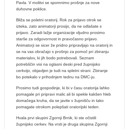
Pavla. V molitvi se spomnimo prošnje za nove
duhovne poklice.
Bliža se poletni oratorij. Rok za prijavo otrok se
izteka, zato animatorji prosijo, da ne odlašate s
prijavo. Zaradi lažje organizacije vljudno prosimo
starše za odgovornost in pravočasno prijavo.
Animatorji se sicer že pridno pripravljajo na oratorij in
se na vas obračajo s prošnjo za pomoč pri zbiranju
materialov, ki jih bodo potrebovali. Seznam
potrebščin visi na oglasni deski pred župnijsko
cerkvijo, objavljen je tudi na spletni strani. Zbiranje
bo potekalo v prihodnjem tednu na DMC-ju.
Prosimo tudi gospodinje, ki bi v času oratorija lahko
pomagale pri pripravi malic ali bi spekle kakšen hleb
domačega kruha, da se javite v župnišču in tako
pomagate otrokom polepšati oratorijski teden.
Hvala prvi skupini Zgornji Brnik, ki ste očistili
župnijsko cerkev. Na vrsti je druga skupina Zgornji