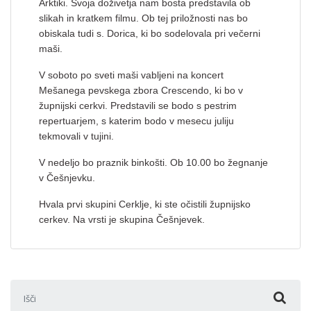
Arktiki. Svoja doživetja nam bosta predstavila ob
slikah in kratkem filmu. Ob tej priložnosti nas bo
obiskala tudi s. Dorica, ki bo sodelovala pri večerni
maši.
V soboto po sveti maši vabljeni na koncert
Mešanega pevskega zbora Crescendo, ki bo v
župnijski cerkvi. Predstavili se bodo s pestrim
repertuarjem, s katerim bodo v mesecu juliju
tekmovali v tujini.
V nedeljo bo praznik binkošti. Ob 10.00 bo žegnanje
v Češnjevku.
Hvala prvi skupini Cerklje, ki ste očistili župnijsko
cerkev. Na vrsti je skupina Češnjevek.
Išči: