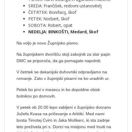
SREDA: Frančišek, redovni ustanovitelj
ČETRTEK: Bonifacij, škof
PETEK: Norbert, škof
SOBOTA: Robert, opat
NEDELJA: BINKOŠTI, Medard, škof
Na voljo je novo Župnijsko pismo.
Na župnijskem dvorišču stoji zabojnik za star papir.
DMC se priporoča, da ga pomagate napolniti.
V četrtek se dekanijski duhovniki odpravljamo na
romanje. Zato v župnijski pisarni ne bo uradnih ur.
Petek bo prvi v mesecu in bo dopoldne obisk
bolnikov po domovih.
V petek ob 20.00 lepo vabljeni v župnijsko dvorano
Jožefa Kvasa na pričevanje o Arktiki. Med nami
bosta Timotej Cvirn in Jaka Moškerc, ki sta zadnje
leto preživela pri s. Dorici na misijonu med Inuiti na