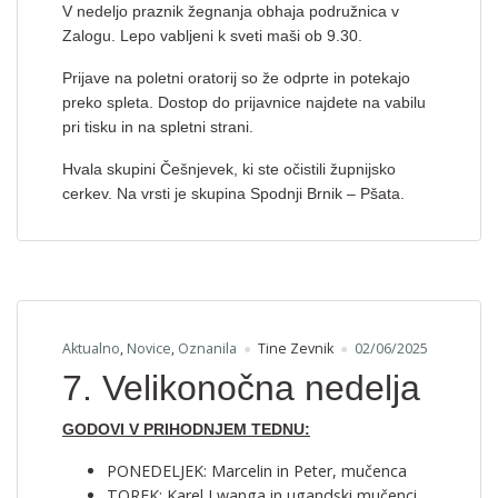
V nedeljo praznik žegnanja obhaja podružnica v
Zalogu. Lepo vabljeni k sveti maši ob 9.30.
Prijave na poletni oratorij so že odprte in potekajo
preko spleta. Dostop do prijavnice najdete na vabilu
pri tisku in na spletni strani.
Hvala skupini Češnjevek, ki ste očistili župnijsko
cerkev. Na vrsti je skupina Spodnji Brnik – Pšata.
Aktualno
,
Novice
,
Oznanila
Tine Zevnik
02/06/2025
7. Velikonočna nedelja
GODOVI V PRIHODNJEM TEDNU:
PONEDELJEK: Marcelin in Peter, mučenca
TOREK: Karel Lwanga in ugandski mučenci