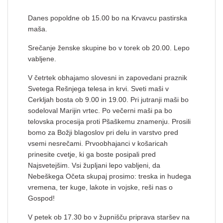
Danes popoldne ob 15.00 bo na Krvavcu pastirska
maša.
Srečanje ženske skupine bo v torek ob 20.00. Lepo
vabljene.
V četrtek obhajamo slovesni in zapovedani praznik
Svetega Rešnjega telesa in krvi. Sveti maši v
Cerkljah bosta ob 9.00 in 19.00. Pri jutranji maši bo
sodeloval Marijin vrtec. Po večerni maši pa bo
telovska procesija proti Pšaškemu znamenju. Prosili
bomo za Božji blagoslov pri delu in varstvo pred
vsemi nesrečami. Prvoobhajanci v košaricah
prinesite cvetje, ki ga boste posipali pred
Najsvetejšim. Vsi župljani lepo vabljeni, da
Nebeškega Očeta skupaj prosimo: treska in hudega
vremena, ter kuge, lakote in vojske, reši nas o
Gospod!
V petek ob 17.30 bo v župnišču priprava staršev na