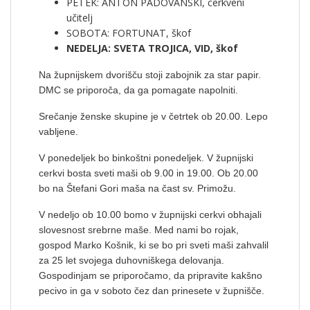
PETEK: ANTON PADOVANSKI, cerkveni
učitelj
SOBOTA: FORTUNAT, škof
NEDELJA: SVETA TROJICA, VID, škof
Na župnijskem dvorišču stoji zabojnik za star papir.
DMC se priporoča, da ga pomagate napolniti.
Srečanje ženske skupine je v četrtek ob 20.00. Lepo
vabljene.
V ponedeljek bo binkoštni ponedeljek. V župnijski
cerkvi bosta sveti maši ob 9.00 in 19.00. Ob 20.00
bo na Štefani Gori maša na čast sv. Primožu.
V nedeljo ob 10.00 bomo v župnijski cerkvi obhajali
slovesnost srebrne maše. Med nami bo rojak,
gospod Marko Košnik, ki se bo pri sveti maši zahvalil
za 25 let svojega duhovniškega delovanja.
Gospodinjam se priporočamo, da pripravite kakšno
pecivo in ga v soboto čez dan prinesete v župnišče.