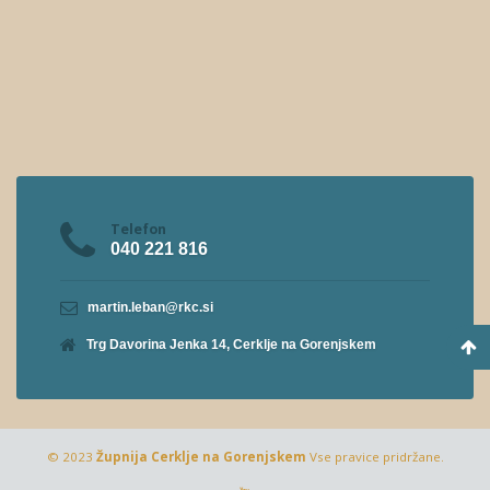
Telefon
040 221 816
martin.leban@rkc.si
Trg Davorina Jenka 14, Cerklje na Gorenjskem
© 2023
Župnija Cerklje na Gorenjskem
Vse pravice pridržane.