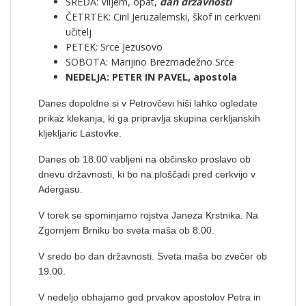
SREDA: Viljem, opat,
dan državnosti
ČETRTEK: Ciril Jeruzalemski, škof in cerkveni
učitelj
PETEK: Srce Jezusovo
SOBOTA: Marijino Brezmadežno Srce
NEDELJA: PETER IN PAVEL, apostola
Danes dopoldne si v Petrovčevi hiši lahko ogledate
prikaz klekanja, ki ga pripravlja skupina cerkljanskih
kljekljaric Lastovke.
Danes ob 18.00 vabljeni na občinsko proslavo ob
dnevu državnosti, ki bo na ploščadi pred cerkvijo v
Adergasu.
V torek se spominjamo rojstva Janeza Krstnika. Na
Zgornjem Brniku bo sveta maša ob 8.00.
V sredo bo dan državnosti. Sveta maša bo zvečer ob
19.00.
V nedeljo obhajamo god prvakov apostolov Petra in