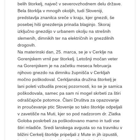
belih štorkelj, največ v severovzhodnem delu države.
Bela štorklja v mnogih okoljih, tudi Sloveniji,
predstavlja znanilca sreče v kraju, kjer gnezdi, še
posebej hiši gnezdenja prinaša blaginjo. Skoraj
izključno gnezdijo v urbanem okolju na strešnih
slemenih, dimnikih ter na električnih in gnezdilnih
drogovih.
Na materinski dan, 25. marca, se je v Cerklje na
Gorenjskem vrnil par štorkelj. Letošnji močan veter
na Gorenjskem je na začetku meseca februarja
njihovo gnezdo na dimniku župnišča v Cerkljah
močno poškodoval. Cerkljanska družina štorkelj je
lani poleti vzbudila precej pozornosti, ko se je samica
poškodovala, samec pa sam ni mogel skrbeti za štiri
odraščajoče potomce. Člani Društva za opazovanje
in proučevanje ptic Slovenije so tako štorklje odpeljali
v zavetišče na Muti, kjer so pod nadzorom dr. Zlatka
Goloba poskrbeli za poškodovano mamo in tudi vse
štiri mladiče. Sredi lanskega avgusta so na travniku v
bližini Cerkelj štorklje pripeljali z Mute in jih izpustili,