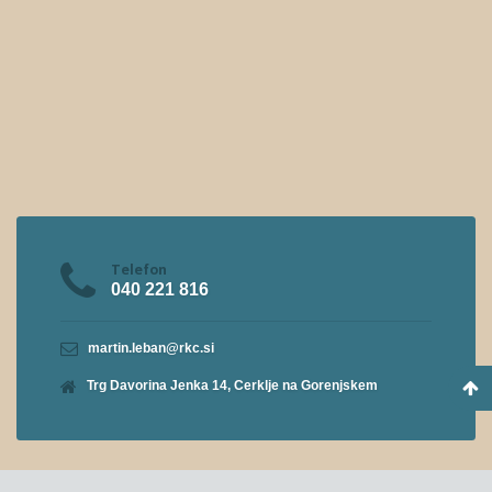
Telefon
040 221 816
martin.leban@rkc.si
Trg Davorina Jenka 14, Cerklje na Gorenjskem