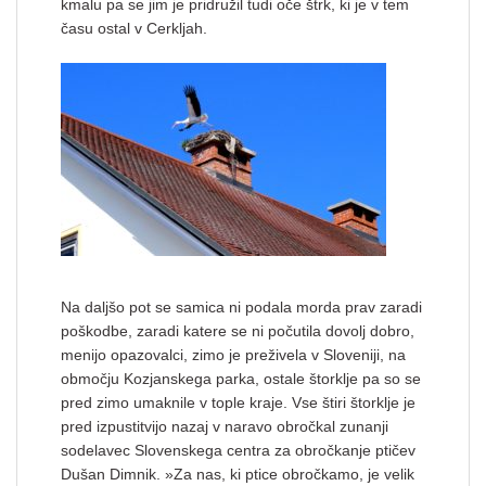
kmalu pa se jim je pridružil tudi oče štrk, ki je v tem
času ostal v Cerkljah.
Na daljšo pot se samica ni podala morda prav zaradi
poškodbe, zaradi katere se ni počutila dovolj dobro,
menijo opazovalci, zimo je preživela v Sloveniji, na
območju Kozjanskega parka, ostale štorklje pa so se
pred zimo umaknile v tople kraje. Vse štiri štorklje je
pred izpustitvijo nazaj v naravo obročkal zunanji
sodelavec Slovenskega centra za obročkanje ptičev
Dušan Dimnik. »Za nas, ki ptice obročkamo, je velik