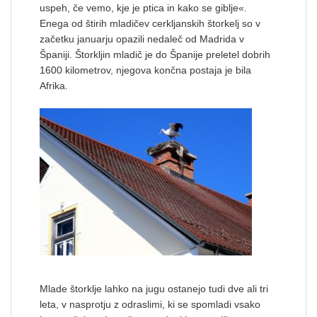
uspeh, če vemo, kje je ptica in kako se giblje«.
Enega od štirih mladičev cerkljanskih štorkelj so v
začetku januarju opazili nedaleč od Madrida v
Španiji. Štorkljin mladič je do Španije preletel dobrih
1600 kilometrov, njegova končna postaja je bila
Afrika.
Mlade štorklje lahko na jugu ostanejo tudi dve ali tri
leta, v nasprotju z odraslimi, ki se spomladi vsako