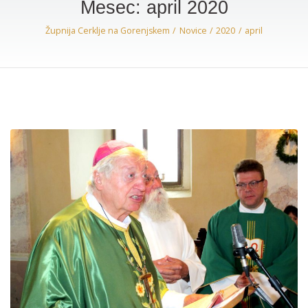
Mesec:
april 2020
Župnija Cerklje na Gorenjskem
Novice
2020
april