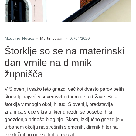
Aktualno
,
Novice
Martin Leban
07/04/2020
Štorklje so se na materinski
dan vrnile na dimnik
župnišča
V Sloveniji vsako leto gnezdi več kot dvesto parov belih
štorkelj, največ v severovzhodnem delu države. Bela
štorklja v mnogih okoljih, tudi Sloveniji, predstavlja
znanilca sreče v kraju, kjer gnezdi, še posebej hiši
gnezdenja prinaša blaginjo. Skoraj izključno gnezdijo v
urbanem okolju na strešnih slemenih, dimnikih ter na
električnih in gnezdilnih drogovih.