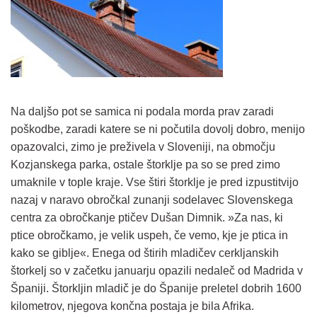
Na daljšo pot se samica ni podala morda prav zaradi
poškodbe, zaradi katere se ni počutila dovolj dobro, menijo
opazovalci, zimo je preživela v Sloveniji, na območju
Kozjanskega parka, ostale štorklje pa so se pred zimo
umaknile v tople kraje. Vse štiri štorklje je pred izpustitvijo
nazaj v naravo obročkal zunanji sodelavec Slovenskega
centra za obročkanje ptičev Dušan Dimnik. »Za nas, ki
ptice obročkamo, je velik uspeh, če vemo, kje je ptica in
kako se giblje«. Enega od štirih mladičev cerkljanskih
štorkelj so v začetku januarju opazili nedaleč od Madrida v
Španiji. Štorkljin mladič je do Španije preletel dobrih 1600
kilometrov, njegova končna postaja je bila Afrika.