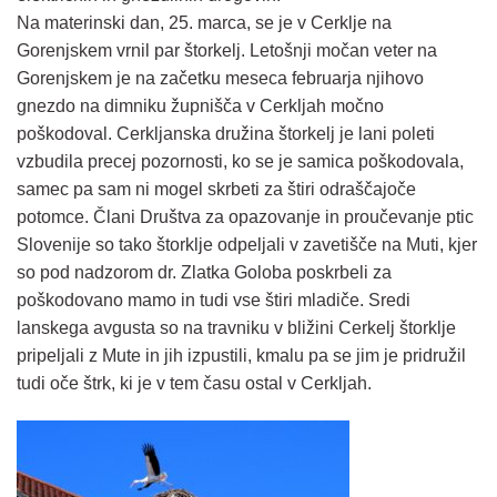
Na materinski dan, 25. marca, se je v Cerklje na
Gorenjskem vrnil par štorkelj. Letošnji močan veter na
Gorenjskem je na začetku meseca februarja njihovo
gnezdo na dimniku župnišča v Cerkljah močno
poškodoval. Cerkljanska družina štorkelj je lani poleti
vzbudila precej pozornosti, ko se je samica poškodovala,
samec pa sam ni mogel skrbeti za štiri odraščajoče
potomce. Člani Društva za opazovanje in proučevanje ptic
Slovenije so tako štorklje odpeljali v zavetišče na Muti, kjer
so pod nadzorom dr. Zlatka Goloba poskrbeli za
poškodovano mamo in tudi vse štiri mladiče. Sredi
lanskega avgusta so na travniku v bližini Cerkelj štorklje
pripeljali z Mute in jih izpustili, kmalu pa se jim je pridružil
tudi oče štrk, ki je v tem času ostal v Cerkljah.