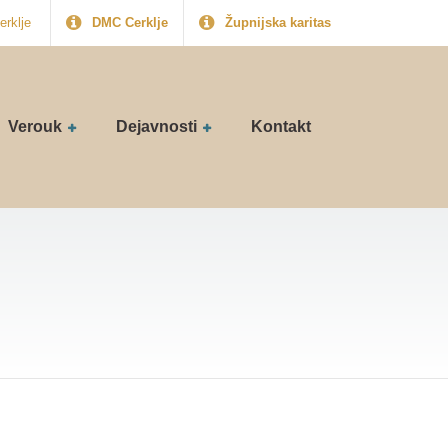
erklje
DMC Cerklje
Župnijska karitas
Verouk
Dejavnosti
Kontakt