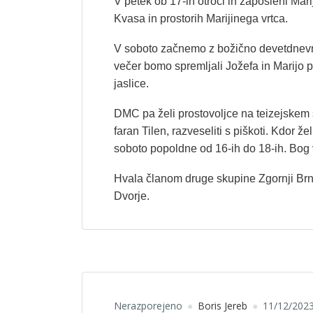
V petek ob 17-ih otroci in zaposleni Mari
Kvasa in prostorih Marijinega vrtca.
V soboto začnemo z božično devetdnevnic
večer bomo spremljali Jožefa in Marijo p
jaslice.
DMC pa želi prostovoljce na teizejskem 
faran Tilen, razveseliti s piškoti. Kdor 
soboto popoldne od 16-ih do 18-ih. Bog
Hvala članom druge skupine Zgornji Brnik,
Dvorje.
Nerazporejeno
Boris Jereb
11/12/202