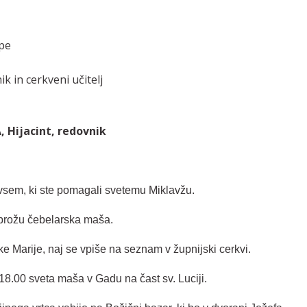
upe
k in cerkveni učitelj
 Hijacint, redovnik
 vsem, ki ste pomagali svetemu Miklavžu.
brožu čebelarska maša.
ke Marije, naj se vpiše na seznam v župnijski cerkvi.
18.00 sveta maša v Gadu na čast sv. Luciji.