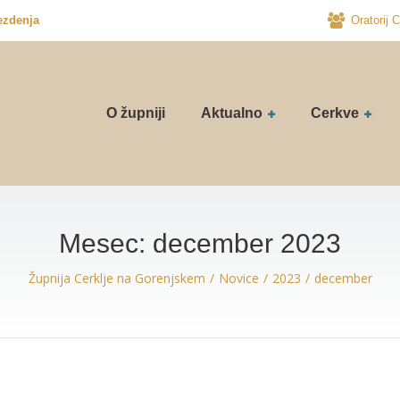
ezdenja
Oratorij C
O župniji
Aktualno
Cerkve
Mesec:
december 2023
Župnija Cerklje na Gorenjskem
Novice
2023
december