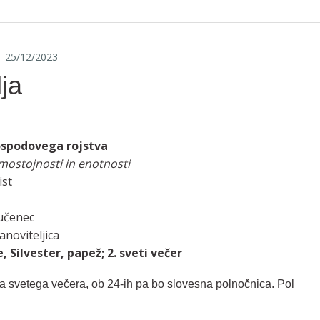
25/12/2023
ja
ospodovega rojstva
mostojnosti in enotnosti
ist
učenec
noviteljica
 Silvester, papež; 2. sveti večer
 svetega večera, ob 24-ih pa bo slovesna polnočnica. Pol