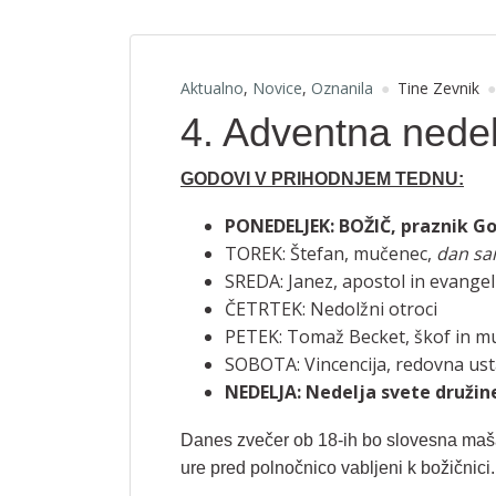
Aktualno
,
Novice
,
Oznanila
Tine Zevnik
4. Adventna nedel
GODOVI V PRIHODNJEM TEDNU:
PONEDELJEK: BOŽIČ, praznik G
TOREK: Štefan, mučenec,
dan sa
SREDA: Janez, apostol in evangel
ČETRTEK: Nedolžni otroci
PETEK: Tomaž Becket, škof in m
SOBOTA: Vincencija, redovna usta
NEDELJA: Nedelja svete družine,
Danes zvečer ob 18-ih bo slovesna maša
ure pred polnočnico vabljeni k božičnici.