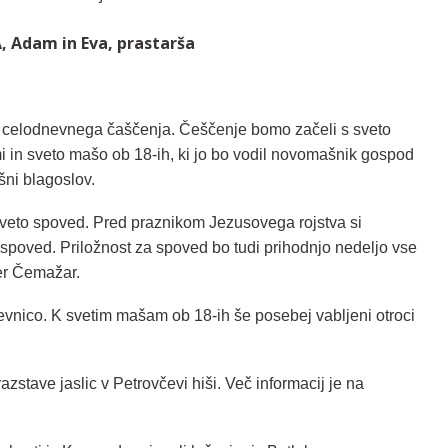
, Adam in Eva, prastarša
k celodnevnega čaščenja. Češčenje bomo začeli s sveto
ami in sveto mašo ob 18-ih, ki jo bo vodil novomašnik gospod
ni blagoslov.
sveto spoved. Pred praznikom Jezusovega rojstva si
spoved. Priložnost za spoved bo tudi prihodnjo nedeljo vse
er Čemažar.
nico. K svetim mašam ob 18-ih še posebej vabljeni otroci
zstave jaslic v Petrovčevi hiši. Več informacij je na