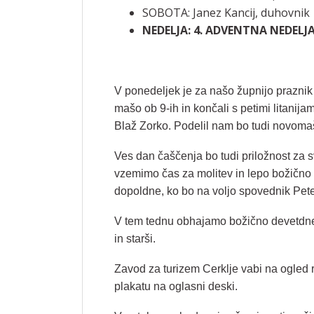
SOBOTA: Janez Kancij, duhovnik
NEDELJA: 4. ADVENTNA NEDELJA
V ponedeljek je za našo župnijo prazni
mašo ob 9-ih in končali s petimi litanij
Blaž Zorko. Podelil nam bo tudi novomaš
Ves dan čaščenja bo tudi priložnost za 
vzemimo čas za molitev in lepo božično 
dopoldne, ko bo na voljo spovednik Pet
V tem tednu obhajamo božično devetdnev
in starši.
Zavod za turizem Cerklje vabi na ogled ra
plakatu na oglasni deski.