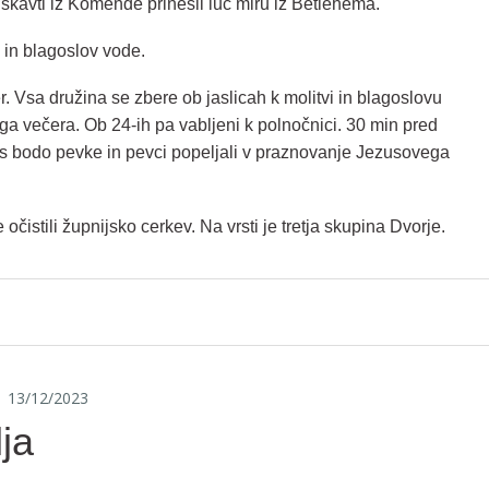
skavti iz Komende prinesli luč miru iz Betlehema.
 in blagoslov vode.
. Vsa družina se zbere ob jaslicah k molitvi in blagoslovu
 večera. Ob 24-ih pa vabljeni k polnočnici. 30 min pred
as bodo pevke in pevci popeljali v praznovanje Jezusovega
očistili župnijsko cerkev. Na vrsti je tretja skupina Dvorje.
13/12/2023
ja