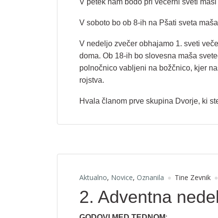
V petek nam bodo pri večerni sveti maši 
V soboto bo ob 8-ih na Pšati sveta maša
V nedeljo zvečer obhajamo 1. sveti večer
doma. Ob 18-ih bo slovesna maša svetega
polnočnico vabljeni na božčnico, kjer n
rojstva.
Hvala članom prve skupina Dvorje, ki ste 
Aktualno
,
Novice
,
Oznanila
Tine Zevnik
2. Adventna nedel
GODOVI MED TEDNOM
: