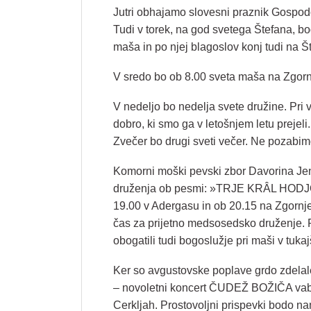
Jutri obhajamo slovesni praznik Gospo
Tudi v torek, na god svetega Štefana, 
maša in po njej blagoslov konj tudi na Št
V sredo bo ob 8.00 sveta maša na Zgorn
V nedeljo bo nedelja svete družine. Pr
dobro, ki smo ga v letošnjem letu prejeli
Zvečer bo drugi sveti večer. Ne pozabimo
Komorni moški pevski zbor Davorina Jenk
druženja ob pesmi: »TRJE KRÂL HODJO« 
19.00 v Adergasu in ob 20.15 na Zgornj
čas za prijetno medsosedsko druženje.
obogatili tudi bogoslužje pri maši v tukaj
Ker so avgustovske poplave grdo zdelale
– novoletni koncert ČUDEŽ BOŽIČA vabi 
Cerkljah. Prostovoljni prispevki bodo n