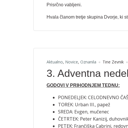
Prisrčno vabljeni.
Hvala članom tretje skupina Dvorje, ki st
Aktualno
,
Novice
,
Oznanila
Tine Zevnik
3. Adventna nedel
GODOVI V PRIHODNJEM TEDNU:
PONEDELJEK: CELODNEVNO ČAŠČE
TOREK: Urban III., papež
SREDA: Evgen, mučenec
ČETRTEK: Peter Kanizij, duhovnik 
PETEK: Frančiška Cabrini, redovn