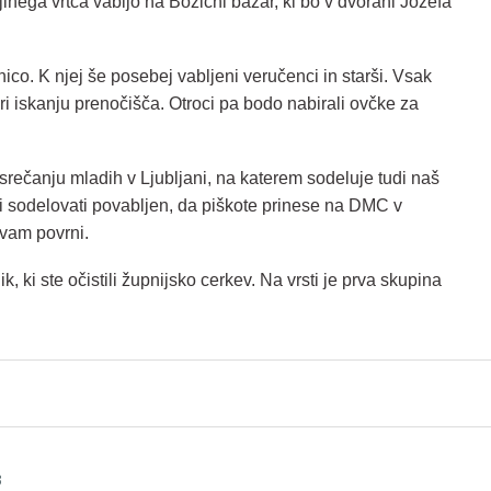
jinega vrtca vabijo na Božični bazar, ki bo v dvorani Jožefa
o. K njej še posebej vabljeni veručenci in starši. Vsak
ri iskanju prenočišča. Otroci pa bodo nabirali ovčke za
srečanju mladih v Ljubljani, na katerem sodeluje tudi naš
želi sodelovati povabljen, da piškote prinese na DMC v
 vam povrni.
 ki ste očistili župnijsko cerkev. Na vrsti je prva skupina
3