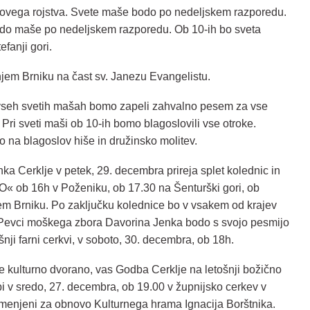
dovega rojstva. Svete maše bodo po nedeljskem razporedu.
bodo maše po nedeljskem razporedu. Ob 10-ih bo sveta
efanji gori.
jem Brniku na čast sv. Janezu Evangelistu.
i vseh svetih mašah bomo zapeli zahvalno pesem za vse
. Pri sveti maši ob 10-ih bomo blagoslovili vse otroke.
 na blagoslov hiše in družinsko molitev.
a Cerklje v petek, 29. decembra prireja splet kolednic in
ob 16h v Poženiku, ob 17.30 na Šenturški gori, ob
em Brniku. Po zaključku kolednice bo v vsakem od krajev
 Pevci moškega zbora Davorina Jenka bodo s svojo pesmijo
šnji farni cerkvi, v soboto, 30. decembra, ob 18h.
 kulturno dvorano, vas Godba Cerklje na letošnji božično
v sredo, 27. decembra, ob 19.00 v župnijsko cerkev v
amenjeni za obnovo Kulturnega hrama Ignacija Borštnika.