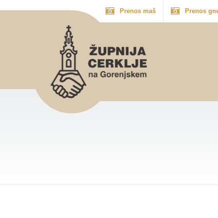
Prenos maš
Prenos gn