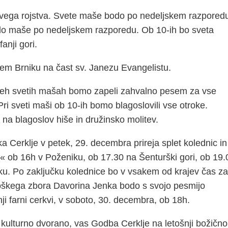
vega rojstva. Svete maše bodo po nedeljskem razpored
odo maše po nedeljskem razporedu. Ob 10-ih bo sveta
anji gori.
em Brniku na čast sv. Janezu Evangelistu.
 vseh svetih mašah bomo zapeli zahvalno pesem za vse
 Pri sveti maši ob 10-ih bomo blagoslovili vse otroke.
na blagoslov hiše in družinsko molitev.
 Cerklje v petek, 29. decembra prireja splet kolednic in
b 16h v Poženiku, ob 17.30 na Šenturški gori, ob 19.
ku. Po zaključku kolednice bo v vsakem od krajev čas za
oškega zbora Davorina Jenka bodo s svojo pesmijo
nji farni cerkvi, v soboto, 30. decembra, ob 18h.
kulturno dvorano, vas Godba Cerklje na letošnji božično