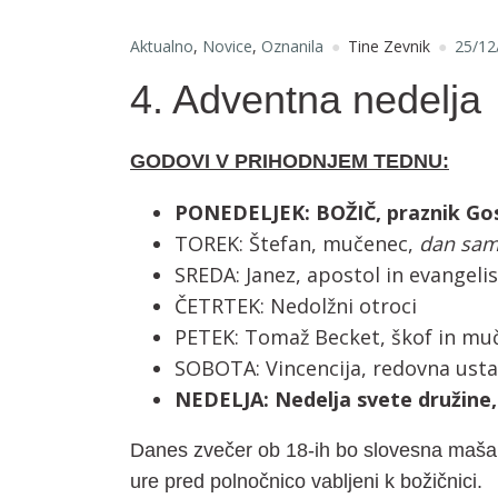
Aktualno
,
Novice
,
Oznanila
Tine Zevnik
25/12
4. Adventna nedelja
GODOVI V PRIHODNJEM TEDNU:
PONEDELJEK: BOŽIČ, praznik Go
TOREK: Štefan, mučenec,
dan samo
SREDA: Janez, apostol in evangelis
ČETRTEK: Nedolžni otroci
PETEK: Tomaž Becket, škof in mu
SOBOTA: Vincencija, redovna ustan
NEDELJA: Nedelja svete družine, S
Danes zvečer ob 18-ih bo slovesna maša 
ure pred polnočnico vabljeni k božičnici.