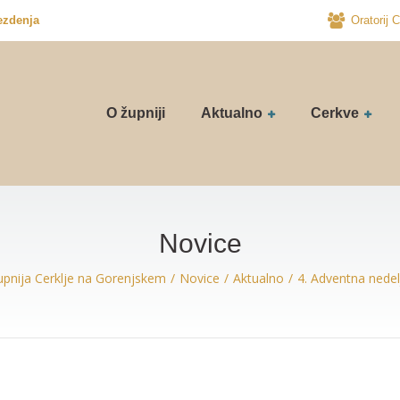
ezdenja
Oratorij C
O župniji
Aktualno
Cerkve
Novice
upnija Cerklje na Gorenjskem
Novice
Aktualno
4. Adventna nedel