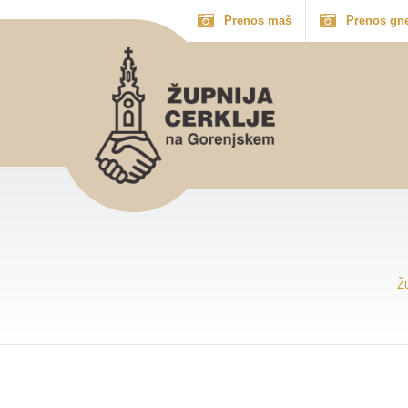
Prenos maš
Prenos gn
Ž