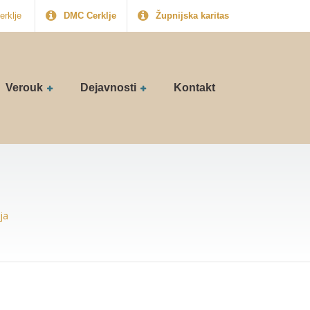
erklje
DMC Cerklje
Župnijska karitas
Verouk
Dejavnosti
Kontakt
ja