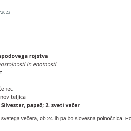
/2023
spodovega rojstva
stojnosti in enotnosti
t
čenec
oviteljica
ilvester, papež; 2. sveti večer
svetega večera, ob 24-ih pa bo slovesna polnočnica. Po