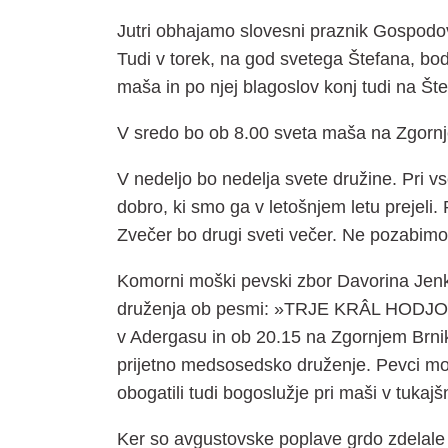
Jutri obhajamo slovesni praznik Gospodo
Tudi v torek, na god svetega Štefana, b
maša in po njej blagoslov konj tudi na Štef
V sredo bo ob 8.00 sveta maša na Zgornj
V nedeljo bo nedelja svete družine. Pri
dobro, ki smo ga v letošnjem letu prejeli.
Zvečer bo drugi sveti večer. Ne pozabimo 
Komorni moški pevski zbor Davorina Jenka
druženja ob pesmi: »TRJE KRÂL HODJO« o
v Adergasu in ob 20.15 na Zgornjem Brni
prijetno medsosedsko druženje. Pevci m
obogatili tudi bogoslužje pri maši v tukajš
Ker so avgustovske poplave grdo zdelale 