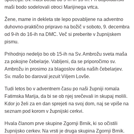
maši bodo sodelovali otroci Marijinega vrtca.
Žene, mame in dekleta ste lepo povabljene na adventno
duhovno-praktično pripravo na božič v soboto, 9. decembra
od 9-ih do 16-ih na DMC. Več si preberite v župnijskem
pismu.
Prihodnjo nedeljo bo ob 15-ih na Sv. Ambrožu sveta maša
za pokojne čebelarje. Vabljeni, da se priporočimo sv.
Ambrožu in prosimo za blagoslov dela naših čebelarjev.
Sv. mašo bo daroval jezuit Viljem Lovše.
Tudi letos bo v adventnem času po naši župniji romala
Fatimska Marija, da bi se ob njej srečevali in skupaj molili.
Kdor jo želi za en dan sprejeti na svoj dom, naj se vpiše na
seznam pod korom v župnijski cerkvi.
Hvala članom prve skupine Zgornji Brnik, ki so očistili
župnijsko cerkev. Na vrsti je druga skupina Zgornji Brnik.