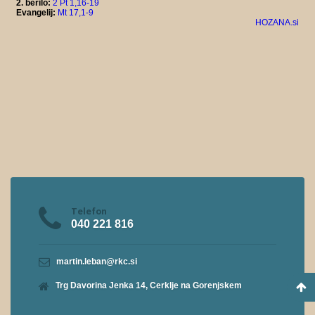
Telefon
040 221 816
martin.leban@rkc.si
Trg Davorina Jenka 14, Cerklje na Gorenjskem