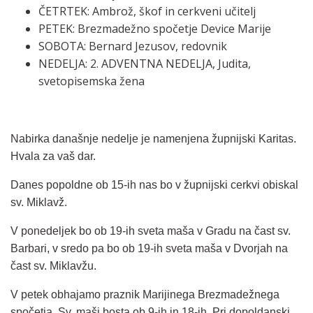
ČETRTEK: Ambrož, škof in cerkveni učitelj
PETEK: Brezmadežno spočetje Device Marije
SOBOTA: Bernard Jezusov, redovnik
NEDELJA: 2. ADVENTNA NEDELJA, Judita,
svetopisemska žena
Nabirka današnje nedelje je namenjena župnijski Karitas.
Hvala za vaš dar.
Danes popoldne ob 15-ih nas bo v župnijski cerkvi obiskal
sv. Miklavž.
V ponedeljek bo ob 19-ih sveta maša v Gradu na čast sv.
Barbari, v sredo pa bo ob 19-ih sveta maša v Dvorjah na
čast sv. Miklavžu.
V petek obhajamo praznik Marijinega Brezmadežnega
spočetja. Sv. maši bosta ob 9-ih in 18-ih. Pri dopoldanski