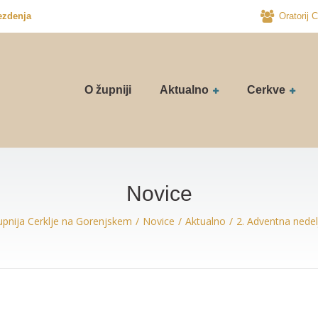
ezdenja
Oratorij C
O župniji
Aktualno
Cerkve
Novice
upnija Cerklje na Gorenjskem
Novice
Aktualno
2. Adventna nedel