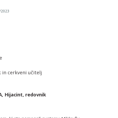
/2023
e
in cerkveni učitelj
 Hijacint, redovnik