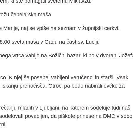
vsem, ki ste pomagali svetemu Miklavžu.
rožu čebelarska maša.
e Marije, naj se vpiše na seznam v župnijski cerkvi.
8.00 sveta maša v Gadu na čast sv. Luciji.
inega vrtca vabijo na Božični bazar, ki bo v dvorani Jožef
. K njej še posebej vabljeni veručenci in starši. Vsak
i iskanju prenočišča. Otroci pa bodo nabirali ovčke za
ečanju mladih v Ljubljani, na katerem sodeluje tudi naš
eli sodelovati povabljen, da piškote prinese na DMC v sobo
ni.