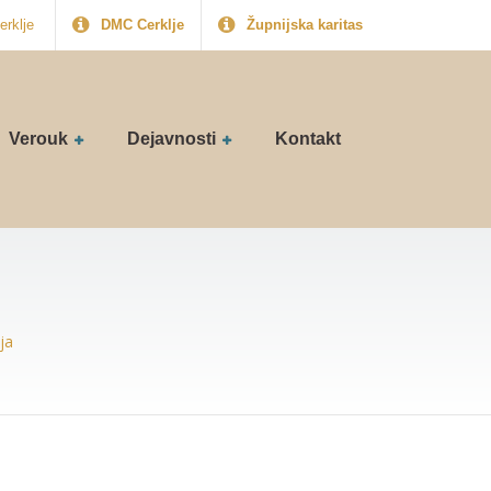
erklje
DMC Cerklje
Župnijska karitas
Verouk
Dejavnosti
Kontakt
ja