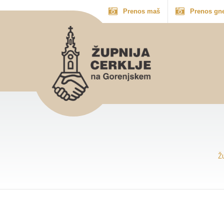
Prenos maš
Prenos gn
Ž