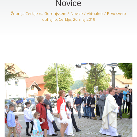
Novice
Župnija Cerklje na Gorenjskem
Novice
Aktualno
Prvo sveto
obhajilo, Cerklje, 26. maj 2019