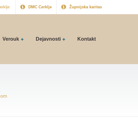
erklje
DMC Cerklje
Župnijska karitas
Verouk
Dejavnosti
Kontakt
etom