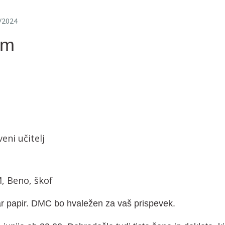
/2024
om
eni učitelj
, Beno, škof
ar papir. DMC bo hvaležen za vaš prispevek.