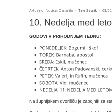
Aktualno
,
Novice
,
Oznanila
Tine Zevnik
08/06
10. Nedelja med let
GODOVI V PRIHODNJEM TEDNU:
PONEDELJEK: Bogumil, škof
TOREK: Barnaba, apostol
SREDA: Eskil, mučenec
ČETRTEK: Anton Padovanski, cerkv
PETEK: Valerij in Rufin, mučenca
SOBOTA: Vid, mučenec
NEDELJA: 11. NEDELJA MED LETOM
Na župnijskem dvorišču je zabojnik za st