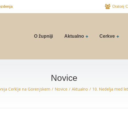
ezdenja
Oratorij C
O župniji
Aktualno
Cerkve
Novice
nija Cerklje na Gorenjskem
Novice
Aktualno
10. Nedelja med l