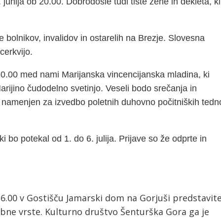
junija ob 20.00. Dobrodošle tudi tiste žene in dekleta, ki
 bolnikov, invalidov in ostarelih na Brezje. Slovesna
erkvijo.
b 10.00 med nami Marijanska vincencijanska mladina, ki
arijino čudodelno svetinjo. Veseli bodo srečanja in
 namenjen za izvedbo poletnih duhovno počitniških tedn
 ki bo potekal od 1. do 6. julija. Prijave so že odprte in
 16.00 v Gostišču Jamarski dom na Gorjuši predstavit
ne vrste. Kulturno društvo Šenturška Gora ga je