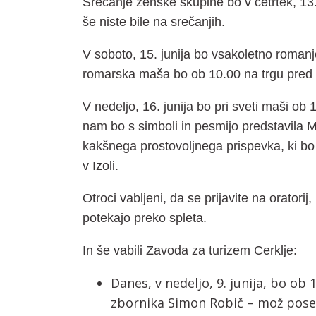
Srečanje ženske skupine bo v četrtek, 13. 
še niste bile na srečanjih.
V soboto, 15. junija bo vsakoletno romanje
romarska maša bo ob 10.00 na trgu pred c
V nedeljo, 16. junija bo pri sveti maši o
nam bo s simboli in pesmijo predstavila M
kakšnega prostovoljnega prispevka, ki bo
v Izoli.
Otroci vabljeni, da se prijavite na oratorij,
potekajo preko spleta.
In še vabili Zavoda za turizem Cerklje:
Danes, v nedeljo, 9. junija, bo ob
zbornika Simon Robič – mož poseb