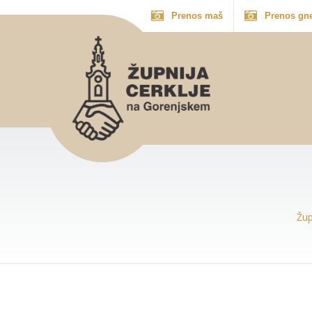
Prenos maš
Prenos gn
Žup