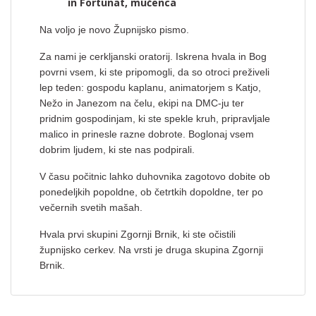
in Fortunat, mučenca
Na voljo je novo Župnijsko pismo.
Za nami je cerkljanski oratorij. Iskrena hvala in Bog
povrni vsem, ki ste pripomogli, da so otroci preživeli
lep teden: gospodu kaplanu, animatorjem s Katjo,
Nežo in Janezom na čelu, ekipi na DMC-ju ter
pridnim gospodinjam, ki ste spekle kruh, pripravljale
malico in prinesle razne dobrote. Boglonaj vsem
dobrim ljudem, ki ste nas podpirali.
V času počitnic lahko duhovnika zagotovo dobite ob
ponedeljkih popoldne, ob četrtkih dopoldne, ter po
večernih svetih mašah.
Hvala prvi skupini Zgornji Brnik, ki ste očistili
župnijsko cerkev. Na vrsti je druga skupina Zgornji
Brnik.