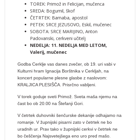
TOREK: Primož in Felicijan, mučenca
SREDA: Bogumil, škof
ČETRTEK: Barnaba, apostol
PETEK: SRCE JEZUSOVO, Eskil, mučenec
SOBOTA: SRCE MARIJINO, Anton
Padovanski, cerkveni učitelj
NEDELJA: 11. NEDELJA MED LETOM,
Valerij, mučenec
Godba Cerklje vas danes zvečer, ob 19. uri vabi v
Kulturni hram Ignacija Borštnika v Cerkljah, na
koncert popularne plesne glasbe z naslovom:
KRALJICA PLESIŠČA. Prisrčno vabljeni.
V torek goduje sveti Primož. Sveta maša njemu na
čast bo ob 20.00 na Štefanji Gori.
V četrtek duhovniki šenčurske dekanije odhajamo na
romanje. V župnijski pisarni zato v četrtek ne bo
uradnih ur. Prav tako v župnijski cerkvi v četrtek ne
bo češčenja Najsvetejšega eno uro pred mašo.