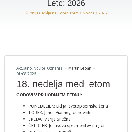
Leto:
2026
Župnija Cerklje na Gorenjskem
Novice
2026
Aktualno
,
Novice
,
Oznanila
Martin Leban
01/08/2026
18. nedelja med letom
GODOVI V PRIHODNJEM TEDNU:
PONEDELJEK: Lidija, svetopisemska žena
TOREK: Janez Vianney, duhovnik
SREDA: Marija Snežna
ČETRTEK: Jezusova spremenitev na gori
PETEK: Sikst II., papež