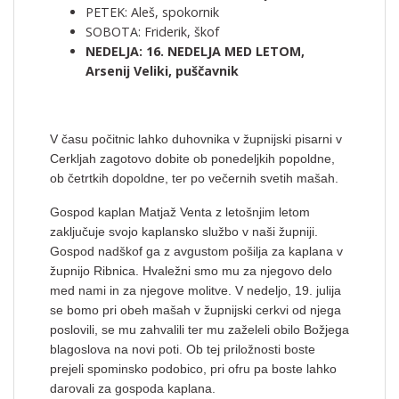
PETEK: Aleš, spokornik
SOBOTA: Friderik, škof
NEDELJA: 16. NEDELJA MED LETOM,
Arsenij Veliki, puščavnik
V času počitnic lahko duhovnika v župnijski pisarni v
Cerkljah zagotovo dobite ob ponedeljkih popoldne,
ob četrtkih dopoldne, ter po večernih svetih mašah.
Gospod kaplan Matjaž Venta z letošnjim letom
zaključuje svojo kaplansko službo v naši župniji.
Gospod nadškof ga z avgustom pošilja za kaplana v
župnijo Ribnica. Hvaležni smo mu za njegovo delo
med nami in za njegove molitve. V nedeljo, 19. julija
se bomo pri obeh mašah v župnijski cerkvi od njega
poslovili, se mu zahvalili ter mu zaželeli obilo Božjega
blagoslova na novi poti. Ob tej priložnosti boste
prejeli spominsko podobico, pri ofru pa boste lahko
darovali za gospoda kaplana.