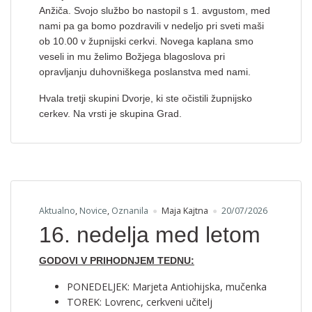
Anžiča. Svojo službo bo nastopil s 1. avgustom, med
nami pa ga bomo pozdravili v nedeljo pri sveti maši
ob 10.00 v župnijski cerkvi. Novega kaplana smo
veseli in mu želimo Božjega blagoslova pri
opravljanju duhovniškega poslanstva med nami.
Hvala tretji skupini Dvorje, ki ste očistili župnijsko
cerkev. Na vrsti je skupina Grad.
Aktualno
,
Novice
,
Oznanila
Maja Kajtna
20/07/2026
16. nedelja med letom
GODOVI V PRIHODNJEM TEDNU:
PONEDELJEK: Marjeta Antiohijska, mučenka
TOREK: Lovrenc, cerkveni učitelj