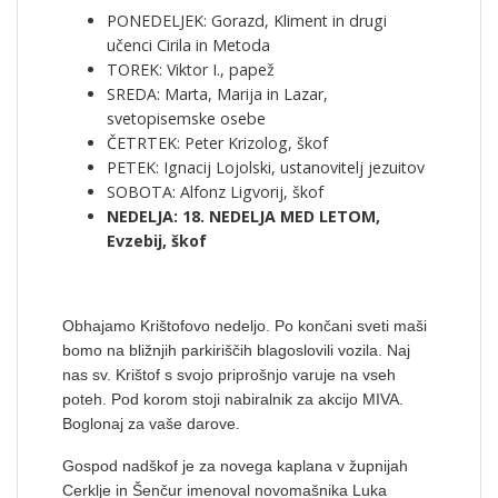
PONEDELJEK: Gorazd, Kliment in drugi
učenci Cirila in Metoda
TOREK: Viktor I., papež
SREDA: Marta, Marija in Lazar,
svetopisemske osebe
ČETRTEK: Peter Krizolog, škof
PETEK: Ignacij Lojolski, ustanovitelj jezuitov
SOBOTA: Alfonz Ligvorij, škof
NEDELJA: 18. NEDELJA MED LETOM,
Evzebij, škof
Obhajamo Krištofovo nedeljo. Po končani sveti maši
bomo na bližnjih parkiriščih blagoslovili vozila. Naj
nas sv. Krištof s svojo priprošnjo varuje na vseh
poteh. Pod korom stoji nabiralnik za akcijo MIVA.
Boglonaj za vaše darove.
Gospod nadškof je za novega kaplana v župnijah
Cerklje in Šenčur imenoval novomašnika Luka