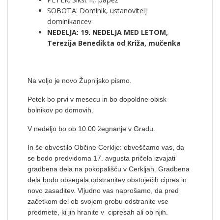
SOBOTA: Dominik, ustanovitelj
dominikancev
NEDELJA: 19. NEDELJA MED LETOM,
Terezija Benedikta od Križa, mučenka
Na voljo je novo Župnijsko pismo.
Petek bo prvi v mesecu in bo dopoldne obisk
bolnikov po domovih.
V nedeljo bo ob 10.00 žegnanje v Gradu.
In še obvestilo Občine Cerklje: obveščamo vas, da
se bodo predvidoma 17. avgusta pričela izvajati
gradbena dela na pokopališču v Cerkljah. Gradbena
dela bodo obsegala odstranitev obstoječih cipres in
novo zasaditev. Vljudno vas naprošamo, da pred
začetkom del ob svojem grobu odstranite vse
predmete, ki jih hranite v cipresah ali ob njih.