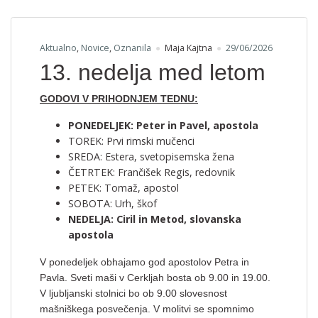
Aktualno
,
Novice
,
Oznanila
Maja Kajtna
29/06/2026
13. nedelja med letom
GODOVI V PRIHODNJEM TEDNU:
PONEDELJEK: Peter in Pavel, apostola
TOREK: Prvi rimski mučenci
SREDA: Estera, svetopisemska žena
ČETRTEK: Frančišek Regis, redovnik
PETEK: Tomaž, apostol
SOBOTA: Urh, škof
NEDELJA: Ciril in Metod, slovanska
apostola
V ponedeljek obhajamo god apostolov Petra in
Pavla. Sveti maši v Cerkljah bosta ob 9.00 in 19.00.
V ljubljanski stolnici bo ob 9.00 slovesnost
mašniškega posvečenja. V molitvi se spomnimo