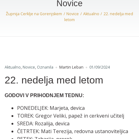
Novice
Župnija Cerklje na Gorenjskem
Novice
Aktualno
22. nedelja med
letom
Aktualno
,
Novice
,
Oznanila
Martin Leban
01/09/2024
22. nedelja med letom
GODOVI V PRIHODNJEM TEDNU:
PONEDELJEK: Marjeta, devica
TOREK: Gregor Veliki, papež in cerkveni učitelj
SREDA: Rozalija, devica
ČETRTEK: Mati Terezija, redovna ustanoviteljica
PETEK: Zaharija, prerok