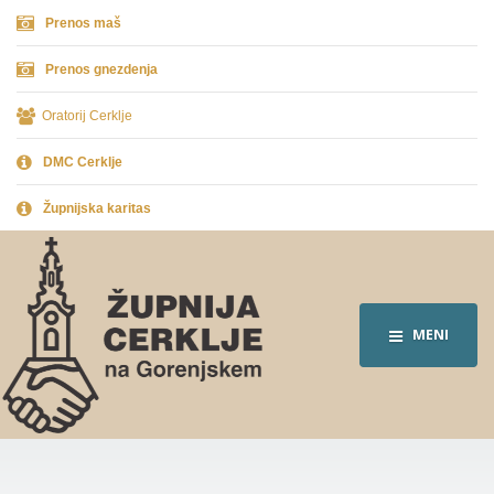
Prenos maš
Prenos gnezdenja
Oratorij Cerklje
DMC Cerklje
Župnijska karitas
MENI