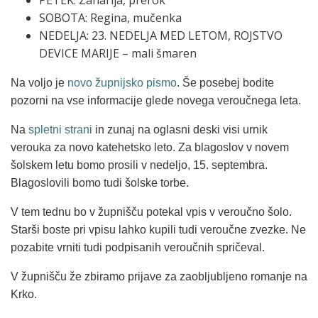
SOBOTA: Regina, mučenka
NEDELJA: 23. NEDELJA MED LETOM, ROJSTVO
DEVICE MARIJE – mali šmaren
Na voljo je
novo župnijsko pismo
. Še posebej bodite
pozorni na vse informacije glede novega veroučnega leta.
Na
spletni strani
in zunaj na oglasni deski visi urnik
verouka za novo katehetsko leto. Za blagoslov v novem
šolskem letu bomo prosili v nedeljo, 15. septembra.
Blagoslovili bomo tudi šolske torbe.
V tem tednu bo v župnišču potekal vpis v veroučno šolo.
Starši boste pri vpisu lahko kupili tudi veroučne zvezke. Ne
pozabite vrniti tudi podpisanih veroučnih spričeval.
V župnišču že zbiramo prijave za zaobljubljeno romanje na
Krko.