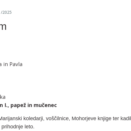
1/2025
om
a in Pavla
nka
 I., papež in mučenec
Marijanski koledarji, voščilnice, Mohorjeve knjige ter kadi
prihodnje leto.