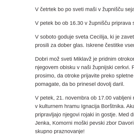
V četrtek bo po sveti maši v župnišču se
V petek bo ob 16.30 v župnišču priprava s
V soboto goduje sveta Cecilija, ki je zavet
prosili za dober glas. Iskrene čestitke vs
Dobri mož sveti Miklavž je pridnim otroko
njegovem obisku v naši župnijski cerkvi. 
prosimo, da otroke prijavite preko spletne 
pomagate, da bo prinesel dovolj daril.
V petek, 21. novembra ob 17.00 vablje
v kulturnem hramu Ignacija Borštnika. Ak
pripravljajo njegovi rojaki in gostje. Me
Jenka, Komorni moški pevski zbor Davorin
skupno praznovanje!