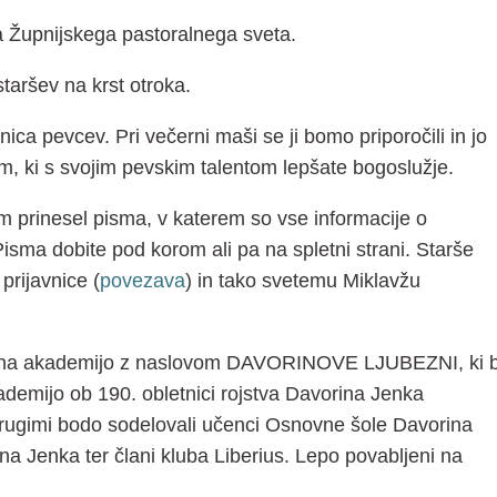
ja Župnijskega pastoralnega sveta.
taršev na krst otroka.
nica pevcev. Pri večerni maši se ji bomo priporočili in jo
em, ki s svojim pevskim talentom lepšate bogoslužje.
m prinesel pisma, v katerem so vse informacije o
Pisma dobite pod korom ali pa na spletni strani. Starše
prijavnice (
povezava
) in tako svetemu Miklavžu
ni na akademijo z naslovom DAVORINOVE LJUBEZNI, ki 
ademijo ob 190. obletnici rojstva Davorina Jenka
d drugimi bodo sodelovali učenci Osnovne šole Davorina
a Jenka ter člani kluba Liberius. Lepo povabljeni na