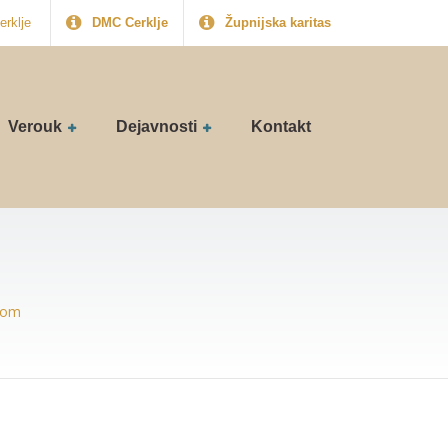
erklje
DMC Cerklje
Župnijska karitas
Verouk
Dejavnosti
Kontakt
etom