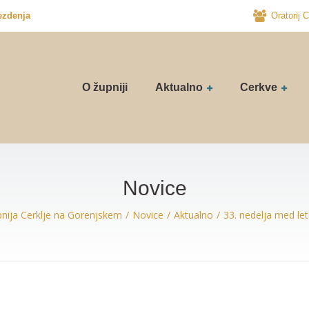
ezdenja
Oratorij C
O župniji
Aktualno
Cerkve
Novice
nija Cerklje na Gorenjskem
Novice
Aktualno
33. nedelja med l