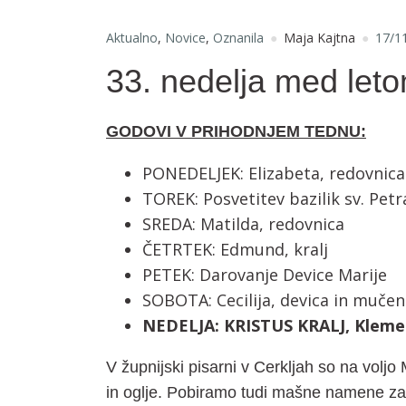
Aktualno
,
Novice
,
Oznanila
Maja Kajtna
17/1
33. nedelja med let
GODOVI V PRIHODNJEM TEDNU:
PONEDELJEK: Elizabeta, redovnica
TOREK: Posvetitev bazilik sv. Petr
SREDA: Matilda, redovnica
ČETRTEK: Edmund, kralj
PETEK: Darovanje Device Marije
SOBOTA: Cecilija, devica in muče
NEDELJA: KRISTUS KRALJ, Klemen
V župnijski pisarni v Cerkljah so na voljo 
in oglje. Pobiramo tudi mašne namene za 