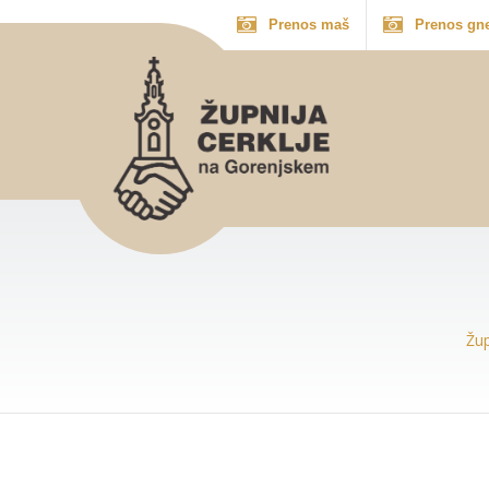
Prenos maš
Prenos gn
Žup