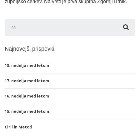
župnijsko cerkev. Na vrsti je prva skupina Zgornji Brnik.
Išči:
Najnovejši prispevki
18. nedelja med letom
17. nedelja med letom
16. nedelja med letom
15. nedelja med letom
Ciril in Metod