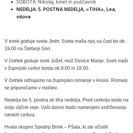
SOBOTA: Nikolaj, kmet in puščavnik
NEDELJA: 5. POSTNA NEDELJA, »TIHA«, Lea,
vdova
V torek goduje sveta Jedrt. Sveta maša njej na čast bo ob
19.00 na Štefanji Gori.
V četrtek goduje sveti Jožef, mož Device Marije. Sveti maši
v župnijski cerkvi bosta ob 9.00 in 18.00.
V četrtek odhajamo na župnijsko romanje v Assisi. Romarji
se priporočamo v molitev.
Nedelja bo 5. postna ali tiha nedelja. Pred cerkvijo bodo na
voljo oljčne veje. Vaši darovi bodo namenjeni vzdrževanju
istrskih cerkva.
Hvala skupini Spodnji Brnik – Pšata, ki ste očistili