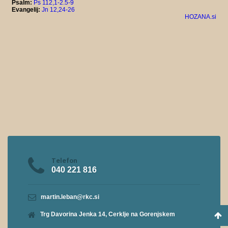
Telefon
040 221 816
martin.leban@rkc.si
Trg Davorina Jenka 14, Cerklje na Gorenjskem