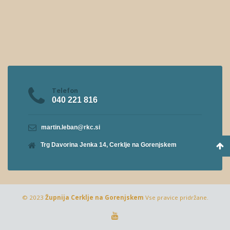
Telefon
040 221 816
martin.leban@rkc.si
Trg Davorina Jenka 14, Cerklje na Gorenjskem
© 2023
Župnija Cerklje na Gorenjskem
Vse pravice pridržane.