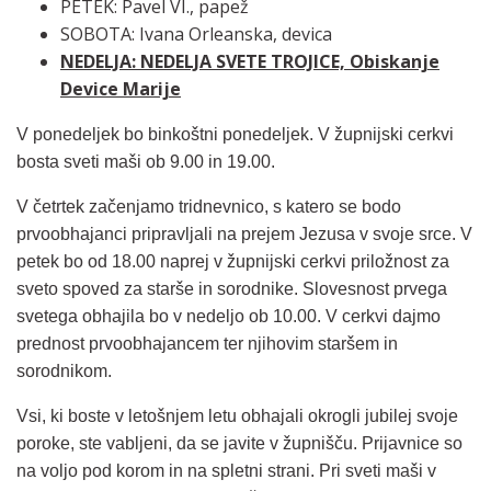
PETEK: Pavel VI., papež
SOBOTA: Ivana Orleanska, devica
NEDELJA: NEDELJA SVETE TROJICE, Obiskanje
Device Marije
V ponedeljek bo binkoštni ponedeljek. V župnijski cerkvi
bosta sveti maši ob 9.00 in 19.00.
V četrtek začenjamo tridnevnico, s katero se bodo
prvoobhajanci pripravljali na prejem Jezusa v svoje srce. V
petek bo od 18.00 naprej v župnijski cerkvi priložnost za
sveto spoved za starše in sorodnike. Slovesnost prvega
svetega obhajila bo v nedeljo ob 10.00. V cerkvi dajmo
prednost prvoobhajancem ter njihovim staršem in
sorodnikom.
Vsi, ki boste v letošnjem letu obhajali okrogli jubilej svoje
poroke, ste vabljeni, da se javite v župnišču. Prijavnice so
na voljo pod korom in na spletni strani. Pri sveti maši v