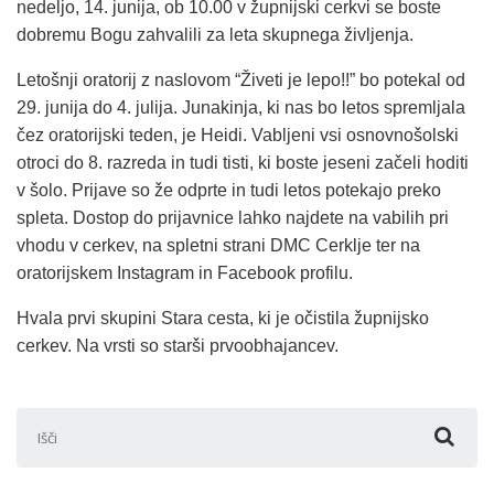
nedeljo, 14. junija, ob 10.00 v župnijski cerkvi se boste
dobremu Bogu zahvalili za leta skupnega življenja.
Letošnji oratorij z naslovom “Živeti je lepo!!” bo potekal od
29. junija do 4. julija. Junakinja, ki nas bo letos spremljala
čez oratorijski teden, je Heidi. Vabljeni vsi osnovnošolski
otroci do 8. razreda in tudi tisti, ki boste jeseni začeli hoditi
v šolo. Prijave so že odprte in tudi letos potekajo preko
spleta. Dostop do prijavnice lahko najdete na vabilih pri
vhodu v cerkev, na spletni strani DMC Cerklje ter na
oratorijskem Instagram in Facebook profilu.
Hvala prvi skupini Stara cesta, ki je očistila župnijsko
cerkev. Na vrsti so starši prvoobhajancev.
Išči: