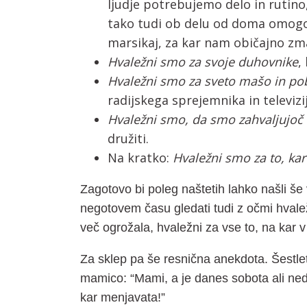
ljudje potrebujemo delo in rutino,
tako tudi ob delu od doma omogo
marsikaj, za kar nam običajno zma
Hvaležni smo za svoje duhovnike
,
Hvaležni smo za sveto mašo in po
radijskega sprejemnika in televizij
Hvaležni smo, da smo zahvaljujoč 
družiti.
Na kratko:
Hvaležni smo za to, kar
Zagotovo bi poleg naštetih lahko našli še
negotovem času gledati tudi z očmi hvale
več ogrožala, hvaležni za vse to, na kar
Za sklep pa še resnična anekdota. Šestlet
mamico: “Mami, a je danes sobota ali ned
kar menjavata!”