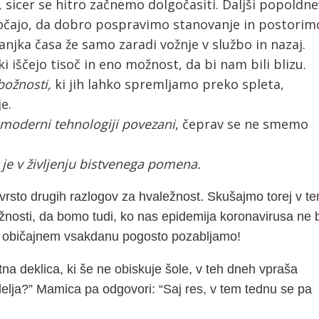
 sicer se hitro začnemo dolgočasiti. Daljši popoldne
čajo, da dobro pospravimo stanovanje in postorim
njka časa že samo zaradi vožnje v službo in nazaj.
 ki iščejo tisoč in eno možnost, da bi nam bili blizu.
božnosti,
ki jih lahko spremljamo preko spleta,
e.
moderni tehnologiji povezani
, čeprav se ne smemo
 je v življenju bistvenega pomena.
 vrsto drugih razlogov za hvaležnost. Skušajmo torej v t
žnosti, da bomo tudi, ko nas epidemija koronavirusa ne 
 v običajnem vsakdanu pogosto pozabljamo!
na deklica, ki še ne obiskuje šole, v teh dneh vpraša
elja?” Mamica pa odgovori: “Saj res, v tem tednu se pa