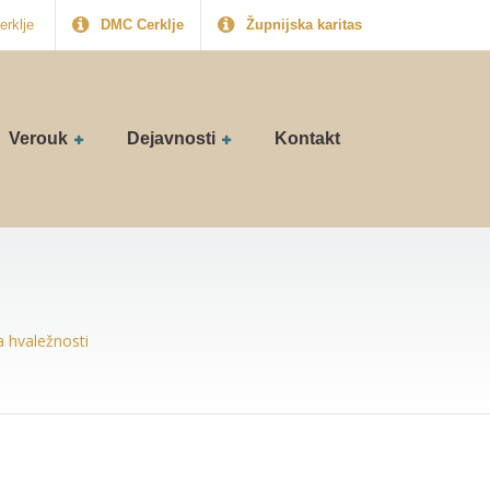
erklje
DMC Cerklje
Župnijska karitas
Verouk
Dejavnosti
Kontakt
a hvaležnosti