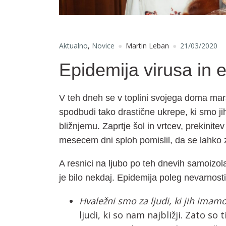
Aktualno
,
Novice
Martin Leban
21/03/2020
Epidemija virusa in 
V teh dneh se v toplini svojega doma mar
spodbudi tako drastične ukrepe, ki smo ji
bližnjemu. Zaprtje šol in vrtcev, prekini
mesecem dni sploh pomislil, da se lahko z
A resnici na ljubo po teh dnevih samoiz
je bilo nekdaj. Epidemija poleg nevarnosti
Hvaležni smo za ljudi, ki jih imamo
ljudi, ki so nam najbližji. Zato so