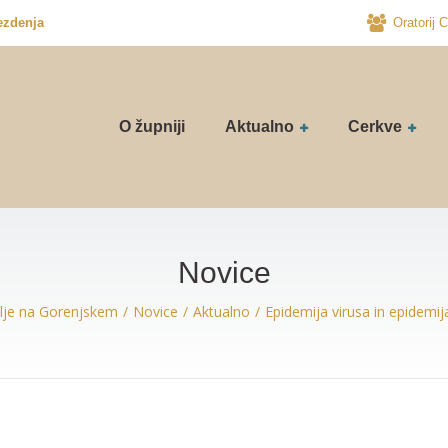
ezdenja
Oratorij C
O župniji
Aktualno
Cerkve
Novice
klje na Gorenjskem
Novice
Aktualno
Epidemija virusa in epidemij