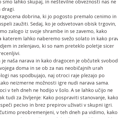
o smo lahko skupaj, in neštevilne obveznosti nas ne
 dragi.
ragocena dobrina, ki jo pogosto premalo cenimo in
speli zaužiti. Sedaj, ko je odsvetovan obisk trgovin,
mo zalogo iz svoje shrambe in se zavemo, kako
 na katerem lahko naberemo svežo solato in kako pra
djem in zelenjavo, ki so nam preteklo poletje sicer
ecenljivi.
 je naša narava in kako dragocen je občutek svobod
ojega doma in se ob za nas neobičajnih urah
ogi nas spodbujajo, naj otroci raje plezajo po
, kako neizmerne možnosti igre nudi narava sama.
ci v teh dneh ne hodijo v šolo. A se lahko učijo ne
k tudi za življenje: Kako pospraviti stanovanje, kak
speči pecivo in brez prepirov uživati v skupni igri.
čutimo preobremenjeni, v teh dneh pa vidimo, kako