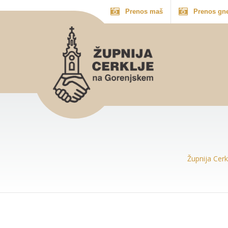
Prenos maš
Prenos gn
Župnija Cer