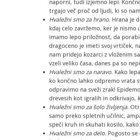
naporni, tudi izjemno lepi. Končn
trgajo več proč od ljudi, ki so nam
Hvaležni smo za hrano.
Hrana je d
kdaj celo zavržemo, ker je nismo u
imamo lepo priložnost, da porabi
dragoceno je imeti svoj vrtiček,
nam pridejo kozarci z vloženim sa
vzeli veliko časa, danes pa so nepr
Hvaležni smo za naravo.
Kako lepa
ko končno lahko odpremo vrata sv
odpravimo na sveži zrak! Epidemol
drevesih kot igralih in odkrivajo
Hvaležni smo za šolo življenja.
Otro
samo preko spletnih učilnic, ampa
speči kruh in skuhati kosilo, kako 
Hvaležni smo za delo.
Pogosto se 