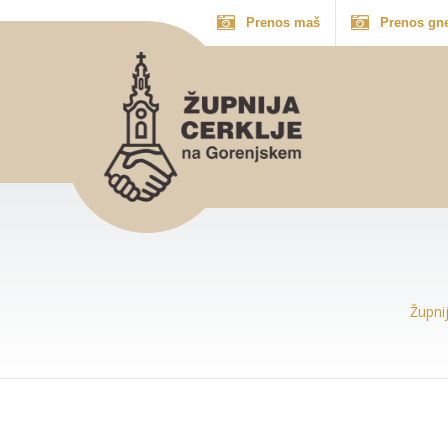
Prenos maš
Prenos gn
Župni