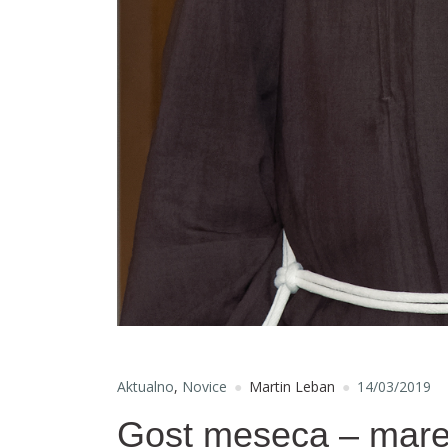
Aktualno
,
Novice
Martin Leban
14/03/2019
Gost meseca – mar