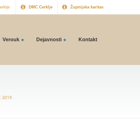
erklje
DMC Cerklje
Župnijska karitas
Verouk
Dejavnosti
Kontakt
c 2019