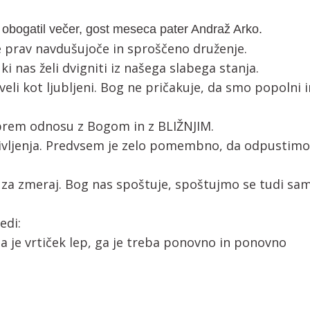
n obogatil večer, gost meseca pater Andraž Arko.
e prav navdušujoče in sproščeno druženje.
ki nas želi dvigniti iz našega slabega stanja.
iveli kot ljubljeni. Bog ne pričakuje, da smo popolni i
rem odnosu z Bogom in z BLIŽNJIM.
 življenja. Predvsem je zelo pomembno, da odpustimo
za zmeraj. Bog nas spoštuje, spoštujmo se tudi sam
edi:
je vrtiček lep, ga je treba ponovno in ponovno