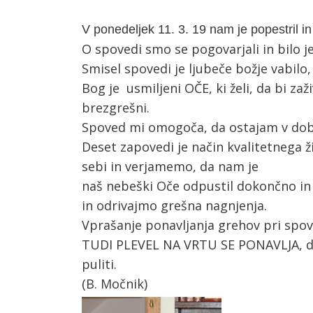
V ponedeljek 11. 3. 19 nam je popestril i
O spovedi smo se pogovarjali in bilo j
Smisel spovedi je ljubeče božje vabilo, 
Bog je usmiljeni OČE, ki želi, da bi zaž
brezgrešni.
Spoved mi omogoča, da ostajam v dob
Deset zapovedi je način kvalitetnega
sebi in verjamemo, da nam je
naš nebeški Oče odpustil dokončno in 
in odrivajmo grešna nagnjenja.
Vprašanje ponavljanja grehov pri spov
TUDI PLEVEL NA VRTU SE PONAVLJA, da 
puliti.
(B. Močnik)