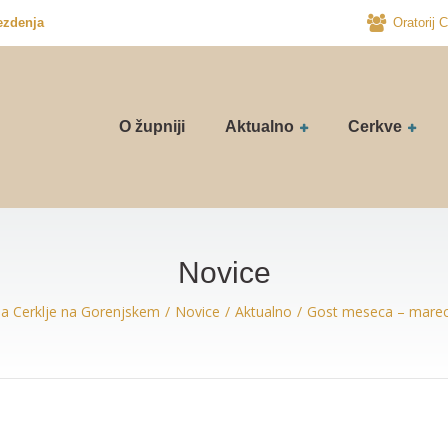
ezdenja
Oratorij C
O župniji
Aktualno
Cerkve
Novice
ja Cerklje na Gorenjskem
Novice
Aktualno
Gost meseca – mare