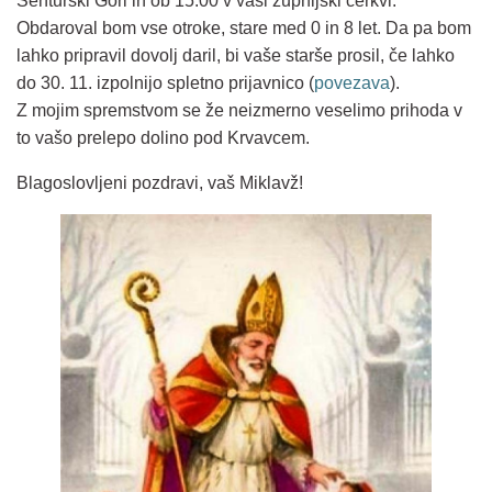
Šenturški Gori in ob 15.00 v vaši župnijski cerkvi.
Obdaroval bom vse otroke, stare med 0 in 8 let. Da pa bom
lahko pripravil dovolj daril, bi vaše starše prosil, če lahko
do 30. 11. izpolnijo spletno prijavnico (
povezava
).
Z mojim spremstvom se že neizmerno veselimo prihoda v
to vašo prelepo dolino pod Krvavcem.
Blagoslovljeni pozdravi, vaš Miklavž!