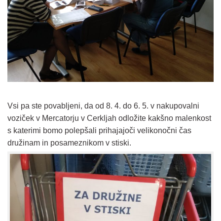
Vsi pa ste povabljeni, da od 8. 4. do 6. 5. v nakupovalni
voziček v Mercatorju v Cerkljah odložite kakšno malenkost
s katerimi bomo polepšali prihajajoči velikonočni čas
družinam in posameznikom v stiski.