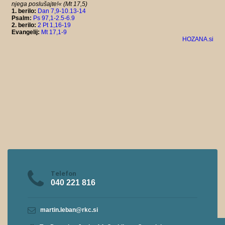
Telefon
040 221 816
martin.leban@rkc.si