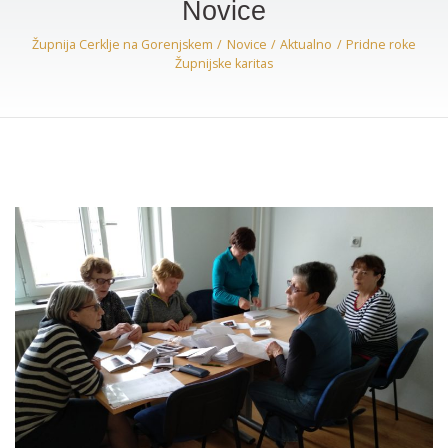
Novice
Župnija Cerklje na Gorenjskem
Novice
Aktualno
Pridne roke
Župnijske karitas