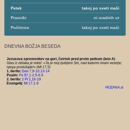
Petek
takoj po sveti maši
Prazniki
ni uradnih ur
Počitnice
takoj po sveti maši
DNEVNA BOŽJA BESEDA